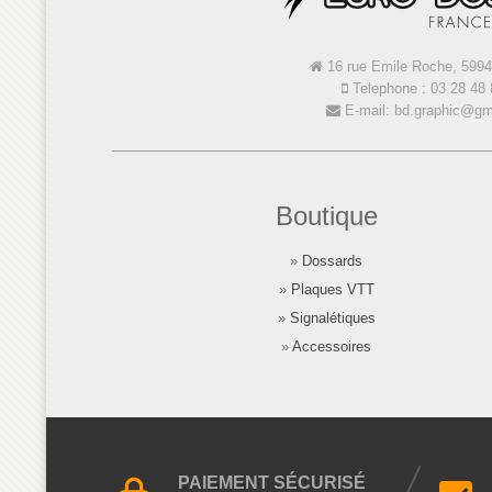
16 rue Emile Roche, 5994
Telephone : 03 28 48 
E-mail: bd.graphic@gm
Boutique
»
Dossards
»
Plaques VTT
»
Signalétiques
»
Accessoires
PAIEMENT SÉCURISÉ