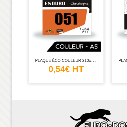
P
LAQUE ÉCO COULEUR 210x148 MM
PLA
0,54€