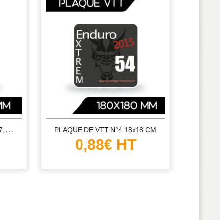
P
LAQUE DE VTT N°3 18,5x17,5 CM
PLAQUE DE VTT N°4 18x18 CM
0,88€