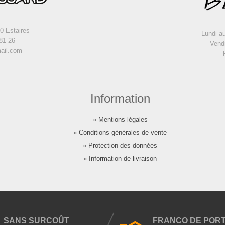
0 Estaires
Lundi au
81 26
Vendr
ail.com
Information
»
Mentions légales
»
Conditions générales de vente
»
Protection des données
»
Information de livraison
SANS SURCOÛT
FRANCO DE POR