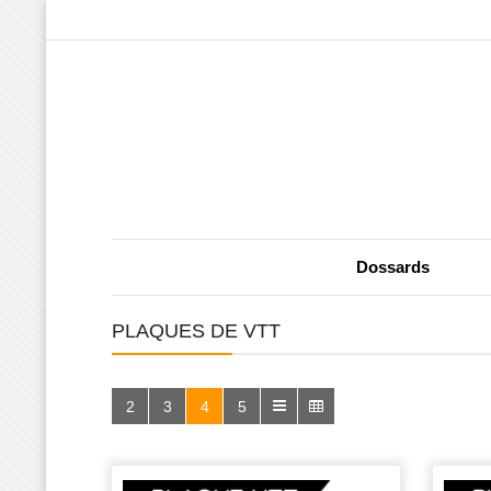
Dossards
PLAQUES DE VTT
2
3
4
5