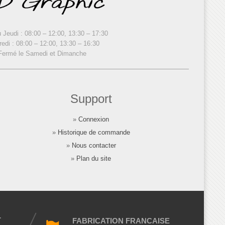
 Jeudi : 08:00 – 12:00, 13:30 – 17:30
edi : 08:00 – 12:00, 13:30 – 16:30
Fermé le Samedi et Dimanche
Support
»
Connexion
»
Historique de commande
»
Nous contacter
»
Plan du site
T
FABRICATION FRANCAISE