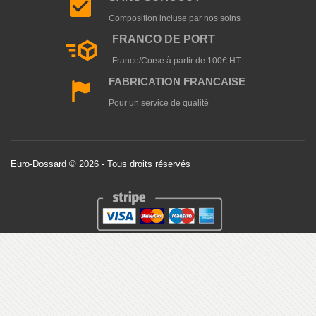
Composition incluse par nos soins
Information
FRANCO DE PORT
»
Mentions légales
France/Corse à partir de 100€ HT
»
Conditions générales de vente
FABRICATION FRANCAISE
»
Protection des données
Pour un service de qualité
»
Information de livraison
Support
Euro-Dossard © 2026 - Tous droits réservés
»
Connexion
»
Historique de commande
»
Nous contacter
»
Plan du site